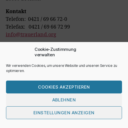
Kontakt
Telefon: 0421 / 69 66 72-0
Telefax: 0421 / 69 66 72 99
info@trauerland.org
YouTube Kanal
Cookie-Zustimmung
https://bit.ly/3lPqy5M
verwalten
Wir verwenden Cookies, um unsere Website und unseren Service zu
optimieren.
COOKIES AKZEPTIEREN
ABLEHNEN
© 2026
BRICKS FOR KIDS
Nach oben
↑
EINSTELLUNGEN ANZEIGEN
Impressum/Disclaimer