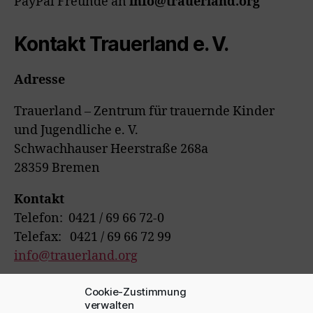
PayPal Freunde an
info@trauerland.org
Kontakt Trauerland e. V.
Adresse
Trauerland – Zentrum für trauernde Kinder
und Jugendliche e. V.
Schwachhauser Heerstraße 268a
28359 Bremen
Kontakt
Telefon: 0421 / 69 66 72-0
Telefax: 0421 / 69 66 72 99
info@trauerland.org
YouTube Kanal
Cookie-Zustimmung
https://bit.ly/3lPqy5M
verwalten